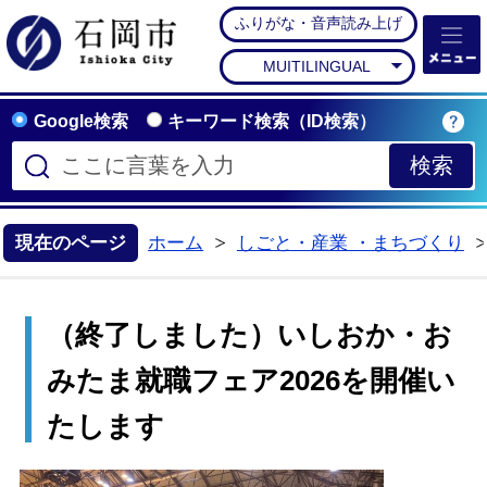
ふりがな・音声読み上げ
石岡市公式ホームペー
MUITILINGUAL
Google検索
キーワード検索（ID検索）
現在のページ
ホーム
しごと・産業 ・まちづくり
>
（終了しました）いしおか・お
みたま就職フェア2026を開催い
たします