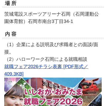
場 所
茨城電設スポーツアリーナ石岡（石岡運動公
園体育館）石岡市南台3丁目34-1
内 容
（1）企業による説明及び求職者との面談/面
接。
（2）ハローワーク石岡による就職相談
就職フェア2026チラシ表裏 [PDF形式／
409.3KB]