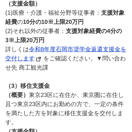
（支援金額）
(1)医療・介護・福祉分野等従事者：
支援対象
経費
の
10分の10※上限20万円
(2)それ以外の従事者：
支援対象経費の4分の
3※上限
20万円
詳しくは
令和8年度石岡市奨学金返還支援金を
交付します
をご確認ください。▼問い合わ
せ先 商工観光課
（3）移住支援金
（概要）
東京23区に在住か、東京圏に在住し
且つ東京23区内にお勤めの方で、一定の条件
を満たした方を対象に移住支援金を交付しま
す。
（支援金額）