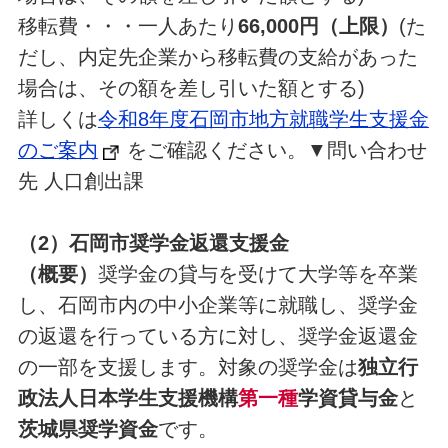
移転費・・・一人あたり
66,000円（上限）
(た
だし、内定先企業から移転費の支給があった
場合は、その額を差し引いた額とする)
詳しくは
令和8年度石岡市地方就職学生支援金
のご案内
をご確認ください。▼問い合わせ
先 人口創出課
（2）石岡市奨学金返還支援金
（概要）
奨学金の貸与を受けて大学等を卒業
し、石岡市内の中小企業等に就職し、奨学金
の返還を行っている方に対し、奨学金返還金
の一部を支援します。対象の奨学金は
独立行
政法人日本学生支援機構
第一種
学資貸与金
と
茨城県奨学資金
です。