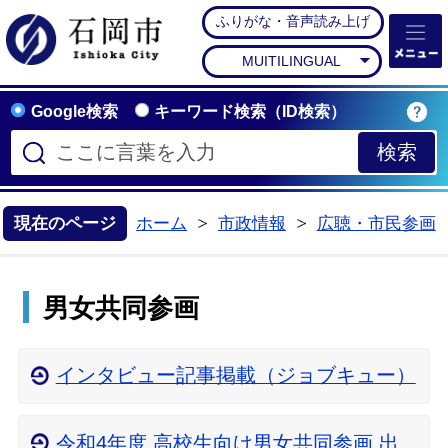
ふりがな・音声読み上げ
石岡市公式ホームペー
MUITILINGUAL
Google検索
キーワード検索（ID検索）
現在のページ
ホーム
市政情報
広聴・市民参画
>
>
男女共同参画
インタビュー記事掲載（ジョブキュー）
令和4年度 高校生向け男女共同参画 出