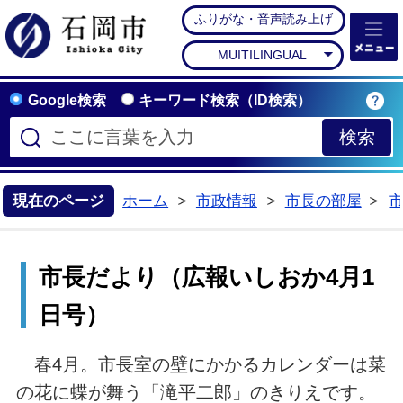
ふりがな・音声読み上げ
石岡市公式ホームペー
MUITILINGUAL
Google検索
キーワード検索（ID検索）
現在のページ
ホーム
市政情報
市長の部屋
>
>
>
市長だより（広報いしおか4月1
日号）
春4月。市長室の壁にかかるカレンダーは菜
の花に蝶が舞う「滝平二郎」のきりえです。