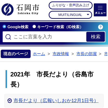
ふりがな・音声読み上げ
石岡市公式ホームペー
MUITILINGUAL
Google検索
キーワード検索（ID検索）
現在のページ
ホーム
市政情報
市長の部屋
>
>
>
2021年 市長だより（谷島市
長）
市長だより（広報いしおか12月1日号）