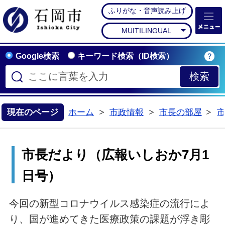
ふりがな・音声読み上げ
石岡市公式ホームペー
MUITILINGUAL
Google検索
キーワード検索（ID検索）
現在のページ
ホーム
市政情報
市長の部屋
>
>
>
市長だより（広報いしおか7月1
日号）
今回の新型コロナウイルス感染症の流行によ
り、国が進めてきた医療政策の課題が浮き彫