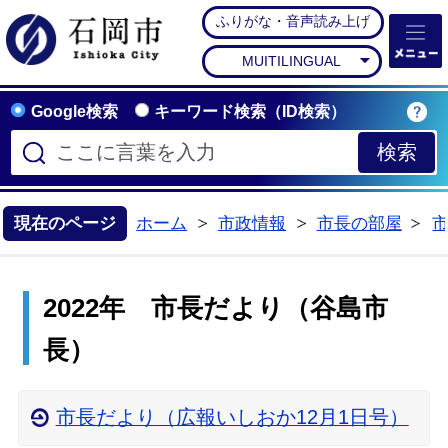
ふりがな・音声読み上げ
石岡市公式ホームペー
MUITILINGUAL
Google検索
キーワード検索（ID検索）
現在のページ
ホーム
市政情報
市長の部屋
>
>
>
2022年 市長だより（谷島市
長）
市長だより（広報いしおか12月1日号）