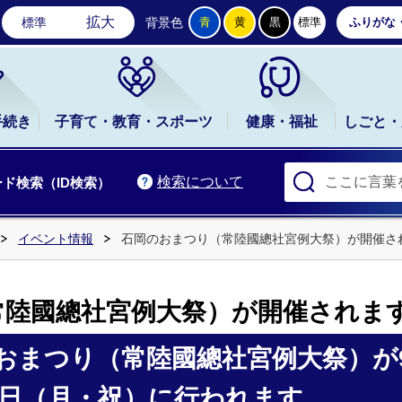
石岡市公式ホームページ
拡大
標準
背景色
青
黄
黒
標準
ふりがな
手続き
子育て・教育・スポーツ
健康・福祉
しごと・
検索について
ド検索（ID検索）
イベント情報
石岡のおまつり（常陸國總社宮例大祭）が開催さ
常陸國總社宮例大祭）が開催されま
おまつり（常陸國總社宮例大祭）が
15日（月・祝）に行われます。