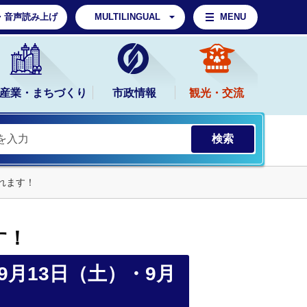
・音声読み上げ
MULTILINGUAL
MENU
産業・まちづくり
市政情報
観光・交流
れます！
す！
9
月13日（土）・9月