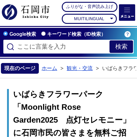
ふりがな・音声読み上げ
石岡市公式ホームペー
MUITILINGUAL
Google検索
キーワード検索（ID検索）
現在のページ
ホーム
観光・交流
いばらきフラワー
>
いばらきフラワーパーク
「Moonlight Rose
Garden2025 点灯セレモニー」
に石岡市民の皆さまを無料ご招