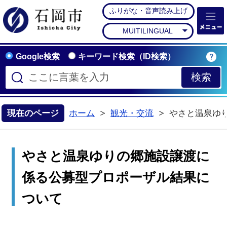
ふりがな・音声読み上げ
石岡市公式ホームペー
MUITILINGUAL
Google検索
キーワード検索（ID検索）
現在のページ
ホーム
観光・交流
やさと温泉ゆ
>
やさと温泉ゆりの郷施設譲渡に
係る公募型プロポーザル結果に
ついて