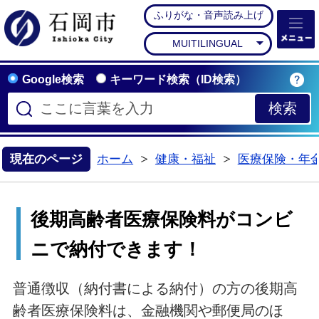
ふりがな・音声読み上げ
石岡市公式ホームペー
MUITILINGUAL
Google検索
キーワード検索（ID検索）
現在のページ
ホーム
健康・福祉
医療保険・年
>
>
後期高齢者医療保険料がコンビ
ニで納付できます！
普通徴収（納付書による納付）の方の後期高
齢者医療保険料は、金融機関や郵便局のほ