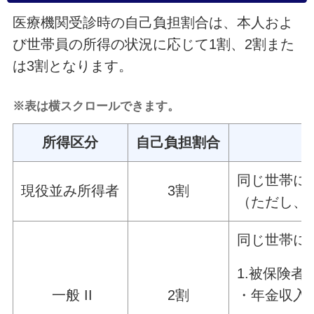
医療機関受診時の自己負担割合は、本人およ
び世帯員の所得の状況に応じて1割、2割また
は3割となります。
※表は横スクロールできます。
所得区分
自己負担割合
同じ世帯に
現役並み所得者
3割
（ただし、
同じ世帯に
1.被保険者
・年金収入
一般 II
2割