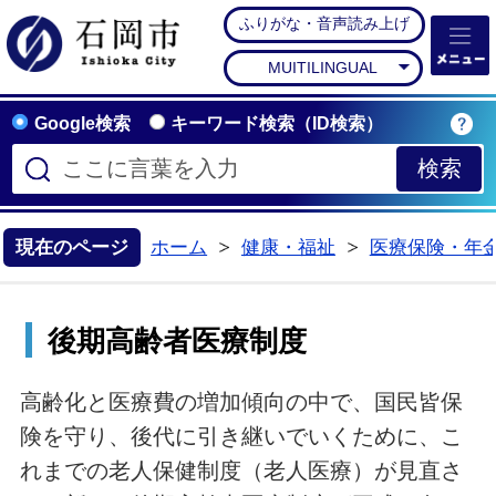
ふりがな・音声読み上げ
石岡市公式ホームペー
MUITILINGUAL
Google検索
キーワード検索（ID検索）
現在のページ
ホーム
健康・福祉
医療保険・年
>
>
後期高齢者医療制度
高齢化と医療費の増加傾向の中で、国民皆保
険を守り、後代に引き継いでいくために、こ
れまでの老人保健制度（老人医療）が見直さ