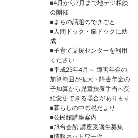
■4月から7月まで地デジ相談
会開催
■まちの話題のできごと
■人間ドック・脳ドックに助
成
■子育て支援センターを利用
ください
■平成23年4月～ 障害年金の
加算範囲が拡大・障害年金の
子加算から児童扶養手当へ受
給変更できる場合があります
■暮らしの中の税だより
■公民館講座案内
■旭台会館 講座受講生募集
■情報ネットワーク