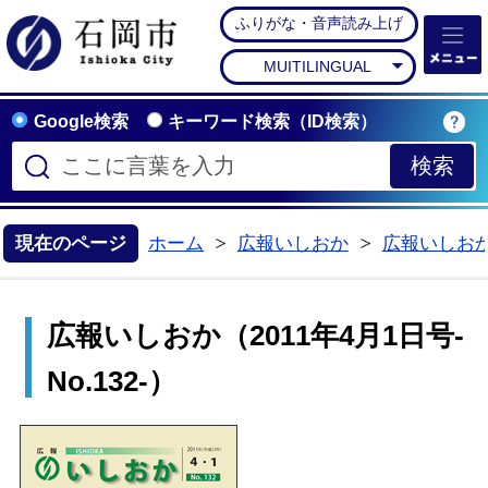
ふりがな・音声読み上げ
石岡市公式ホームペー
MUITILINGUAL
Google検索
キーワード検索（ID検索）
現在のページ
ホーム
広報いしおか
広報いしお
>
>
広報いしおか（2011年4月1日号-
No.132-）