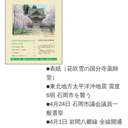
■表紙（花吹雪の国分寺薬師
堂）
■東北地方太平洋沖地震 震度
6弱 石岡市を襲う
■4月24日 石岡市議会議員一
般選挙
■4月1日 岩間八郷線 全線開通