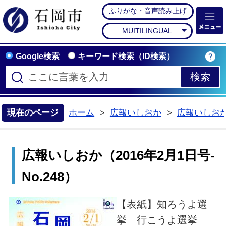
ふりがな・音声読み上げ
石岡市公式ホームペー
MUITILINGUAL
Google検索
キーワード検索（ID検索）
現在のページ
ホーム
広報いしおか
広報いしお
>
>
広報いしおか（2016年2月1日号-
No.248）
【表紙】知ろうよ選
挙 行こうよ選挙