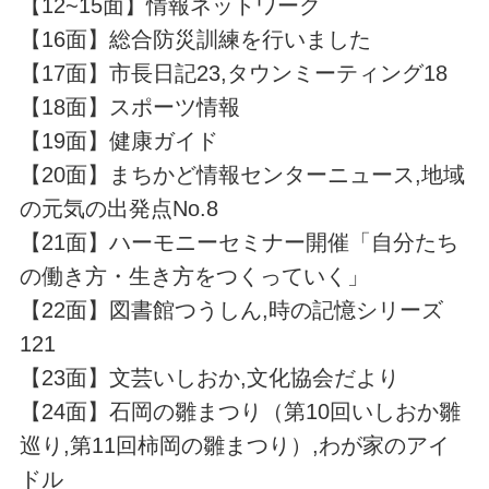
【12~15面】情報ネットワーク
【16面】総合防災訓練を行いました
【17面】市長日記23,タウンミーティング18
【18面】スポーツ情報
【19面】健康ガイド
【20面】まちかど情報センターニュース,地域
の元気の出発点No.8
【21面】ハーモニーセミナー開催「自分たち
の働き方・生き方をつくっていく」
【22面】図書館つうしん,時の記憶シリーズ
121
【23面】文芸いしおか,文化協会だより
【24面】石岡の雛まつり（第10回いしおか雛
巡り,第11回柿岡の雛まつり）,わが家のアイ
ドル