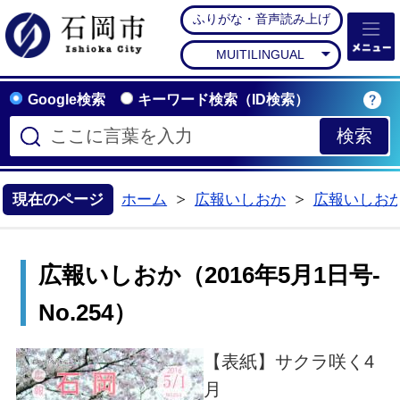
ふりがな・音声読み上げ
石岡市公式ホームペー
MUITILINGUAL
Google検索
キーワード検索（ID検索）
現在のページ
ホーム
広報いしおか
広報いしお
>
>
広報いしおか（2016年5月1日号-
No.254）
【表紙】サクラ咲く4
月