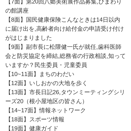
【7面】第20回八郷美術展作品募集,ひまわり
の館講座
【8面】国民健康保険こんなときは14日以内
に届け出を,高齢者向け給付金の申請受け付け
がはじまりました
【9面】副市長に松隈健一氏が就任,歯科医師
会と防災協定を締結,総務省の行政相談,知って
いますか？民生委員・児童委員
【10~11面】まちのわだい
【12面】いしおかの大地を歩く
【13面】市長日記26,タウンミーティングシリ
ーズ20（根小屋地区の皆さん）
【14~17面】情報ネットワーク
【18面】スポーツ情報
【19面】健康ガイド