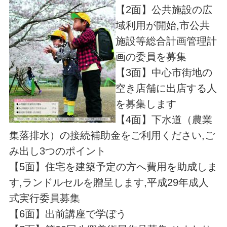
【2面】公共施設の広
域利用が開始,市公共
施設等総合計画管理計
画の委員を募集
【3面】中心市街地の
空き店舗に出店する人
を募集します
【4面】下水道（農業
集落排水）の接続補助金をご利用ください,ご
み出し3つのポイント
【5面】住宅を建築予定の方へ費用を助成しま
す,ランドルセルを贈呈します,平成29年成人
式実行委員募集
【6面】出前講座で学ぼう