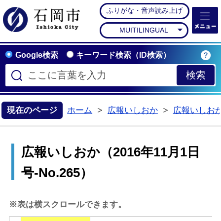
ふりがな・音声読み上げ
石岡市公式ホームペー
MUITILINGUAL
Google検索
キーワード検索（ID検索）
現在のページ
ホーム
広報いしおか
広報いしお
>
>
広報いしおか（2016年11月1日
号-No.265）
※表は横スクロールできます。