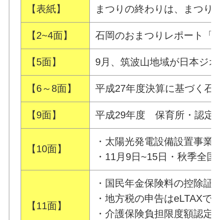
【表紙】
まつりの終わりは、まつり
【2~4面】
石岡のおまつりレポート「
【5面】
9月、筑波山地域が日本ジ
【6～8面】
平成27年度決算に基づく石
【9面】
平成29年度 保育所・認定
・太陽光発電設備設置事業
【10面】
・11月9日~15日・秋季全
・国民年金保険料の控除証
・地方税の申告はeLTAXで
【11面】
・介護保険負担限度額認定