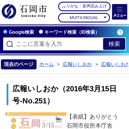
ふりがな・音声読み上げ
石岡市公式ホームペー
MUITILINGUAL
Google検索
キーワード検索（ID検索）
現在のページ
ホーム
広報いしおか
広報いしお
>
>
広報いしおか（2016年3月15日
号-No.251）
【表紙】ありがとう
石岡市役所本庁舎