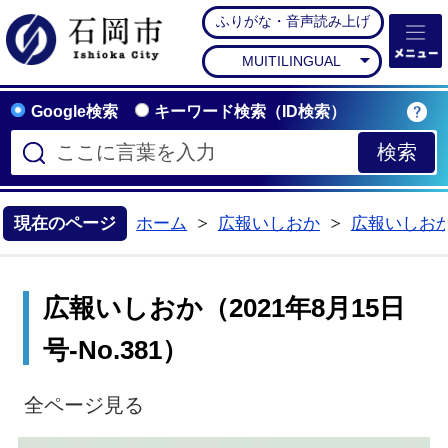
ふりがな・音声読み上げ
石岡市公式ホームペー
MUITILINGUAL
Google検索
キーワード検索（ID検索）
現在のページ
ホーム
広報いしおか
広報いしお
>
>
広報いしおか（2021年8月15日
号-No.381）
全ページ見る