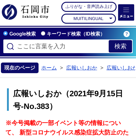
ふりがな・音声読み上げ
石岡市公式ホームペー
MUITILINGUAL
Google検索
キーワード検索（ID検索）
現在のページ
ホーム
広報いしおか
広報いしお
>
>
広報いしおか（2021年9月15日
号-No.383）
※今号掲載の一部イベント等の情報につい
て、 新型コロナウイルス感染症拡大防止のた