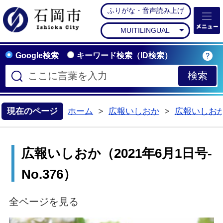
ふりがな・音声読み上げ
石岡市公式ホームペー
MUITILINGUAL
Google検索
キーワード検索（ID検索）
現在のページ
ホーム
広報いしおか
広報いしお
>
>
広報いしおか（2021年6月1日号-
No.376）
全ページを見る