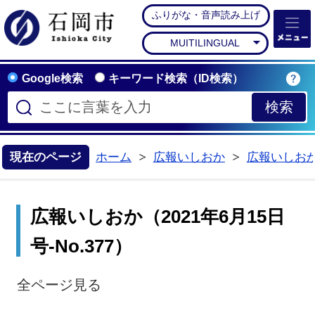
ふりがな・音声読み上げ
石岡市公式ホームペー
MUITILINGUAL
Google検索
キーワード検索（ID検索）
現在のページ
ホーム
広報いしおか
広報いしお
>
>
広報いしおか（2021年6月15日
号-No.377）
全ページ見る