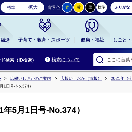
石岡市公式ホームページ
拡大
標準
背景色
青
黄
黒
標準
ふりがな
手続き
子育て・教育・スポーツ
健康・福祉
しごと・
検索について
ド検索（ID検索）
か
広報いしおかのご案内
広報いしおか（市報）
2021年（
1日号-No.374）
年5月1日号-No.374）