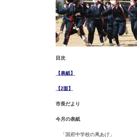
目次
【表紙】
【2面】
市長だより
今月の表紙
「国府中学校の凧あげ」