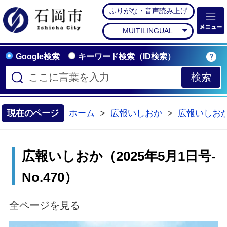
ふりがな・音声読み上げ
石岡市公式ホームペー
MUITILINGUAL
Google検索
キーワード検索（ID検索）
現在のページ
ホーム
広報いしおか
広報いしお
>
>
広報いしおか（2025年5月1日号-
No.470）
全ページを見る