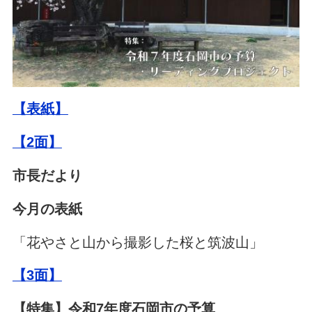
【表紙】
【2面】
市長だより
今月の表紙
「花やさと山から撮影した桜と筑波山」
【3面】
【特集】令和7年度石岡市の予算