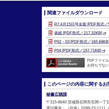
関連ファイルダウンロード
R7.4月15日号全面 [PDF形式／53
表紙 [PDF形式／217.32KB]
P02・03 [PDF形式／165.69KB
P04 [PDF形式／157.71KB]
PDFファイ
お持ちでない
このページの内容に関するお
秘書広聴課
〒315-8640 茨城県石岡市石岡一丁
電話番号：（代表）0299-23-1111（直