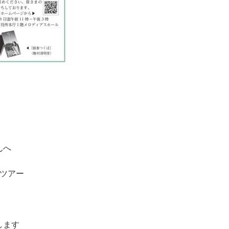
んへ
ドツアー
します