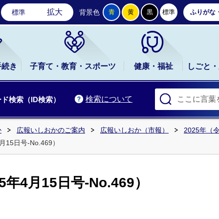
石岡市公式ホームページ
拡大
標準
背景色
青
黄
黒
標準
ふりがな
手続き
子育て・教育・スポーツ
健康・福祉
しごと・
検索について
ド検索（ID検索）
か
広報いしおかのご案内
広報いしおか（市報）
2025年（
15日号-No.469）
年4月15日号-No.469）