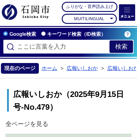
ふりがな・音声読み上げ
石岡市公式ホームペー
MUITILINGUAL
Google検索
キーワード検索（ID検索）
現在のページ
ホーム
広報いしおか
広報いしお
>
>
広報いしおか（2025年9月15日
号-No.479）
全ページを見る