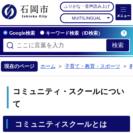
ふりがな・音声読み上げ
石岡市公式ホームペー
MUITILINGUAL
Google検索
キーワード検索（ID検索）
現在のページ
ホーム
子育て・教育・スポーツ
>
>
コミュニティ・スクールについ
て
コミュニティスクールとは