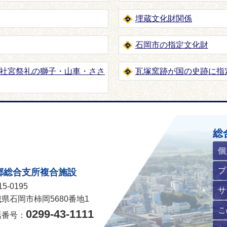
埋蔵文化財関係
石岡市の指定文化財
社宮祭礼の獅子・山車・ささ
瓦塚窯跡が国の史跡に指
ホームページ
総
個
プ
郷総合支所複合施設
5-0195
サ
県石岡市柿岡5680番地1
こ
0299-43-1111
話番号：