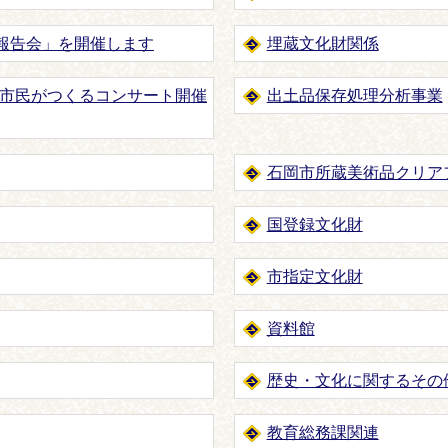
査報告会」を開催します
埋蔵文化財関係
市民がつくるコンサート開催
出土品保存処理分析事業
石岡市所蔵美術品クリア
国登録文化財
市指定文化財
資料館
歴史・文化に関するその
教育総務課関連