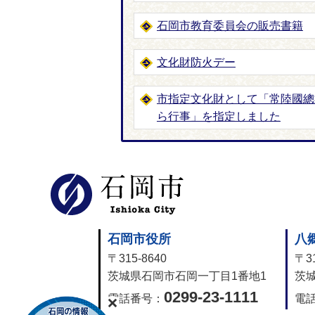
石岡市教育委員会の販売書籍
文化財防火デー
市指定文化財として「常陸國總
ら行事」を指定しました
石岡市公式
石岡市役所
八
〒315-8640
〒31
茨城県石岡市石岡一丁目1番地1
茨城
0299-23-1111
電話番号：
電