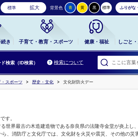
石岡市公式ホームページ
拡大
標準
背景色
青
黄
黒
標準
ふりがな
手続き
子育て・教育・スポーツ
健康・福祉
しごと・
検索について
ド検索（ID検索）
育・スポーツ
歴史・文化
文化財防火デー
」です。
存する世界最古の木造建造物である奈良県の法隆寺金堂が炎上し
から、消防庁と文化庁では、文化財を火災や震災、その他の災