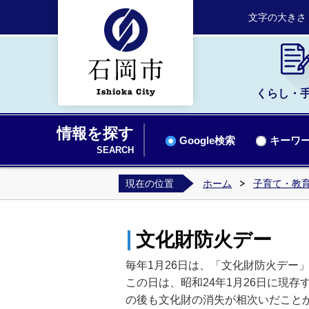
文字の大きさ
くらし・
情報を探す
Google検索
キーワー
SEARCH
現在の位置
ホーム
子育て・教
文化財防火デー
毎年1月26日は、「文化財防火デー
この日は、昭和24年1月26日に現
の後も文化財の消失が相次いだこと