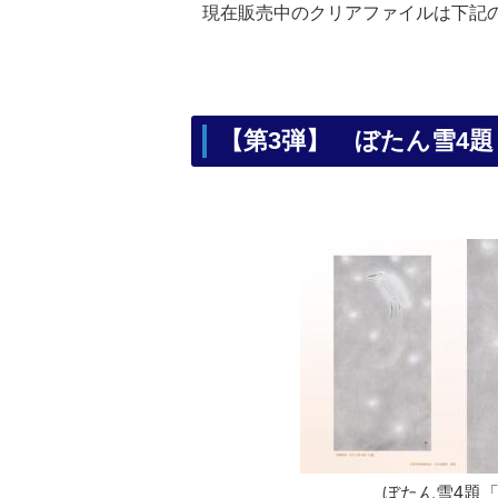
現在販売中のクリアファイルは下記
【第3弾】
ぼたん雪4題
ぼたん雪4題