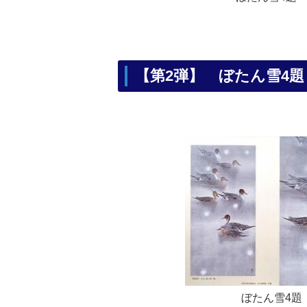
【第2弾】
ぼたん雪4
ぼたん雪4題