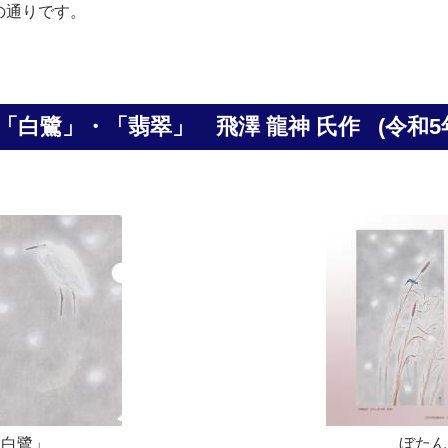
の通りです。
「白鷺」・「翡翠」 飛澤 龍神 氏作
(令和5
「白鷺」
ぼたん