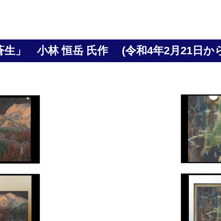
「蒼生」
小林 恒岳 氏作
(令和4年2月21日か