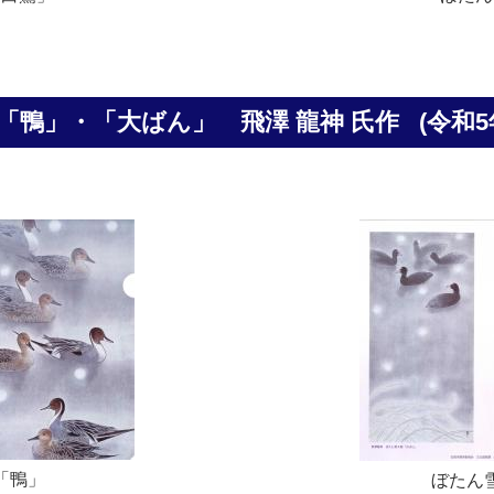
題「鴨」・「大ばん」
飛澤 龍神 氏作
(令和
「鴨」
ぼたん