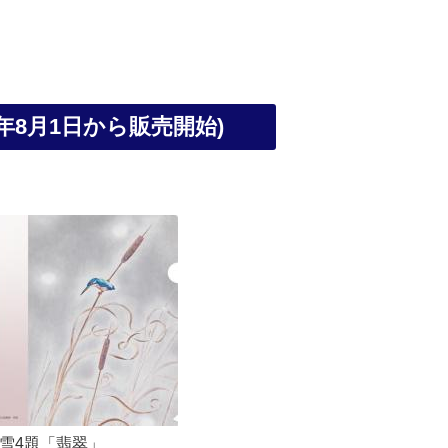
年8月1日から販売開始)
雪4題「翡翠」