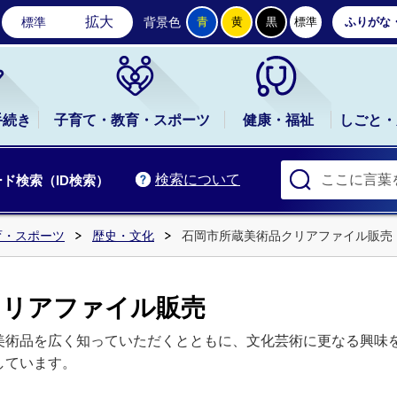
石岡市公式ホームページ
拡大
標準
背景色
青
黄
黒
標準
ふりがな
手続き
子育て・教育・スポーツ
健康・福祉
しごと・
検索について
ド検索（ID検索）
育・スポーツ
歴史・文化
石岡市所蔵美術品クリアファイル販売
クリアファイル販売
美術品を広く知っていただくとともに、文化芸術に更なる興味
しています。