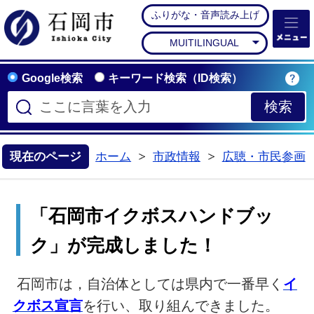
ふりがな・音声読み上げ
石岡市公式ホームペー
MUITILINGUAL
Google検索
キーワード検索（ID検索）
現在のページ
ホーム
市政情報
広聴・市民参画
>
>
「石岡市イクボスハンドブッ
ク」が完成しました！
石岡市は，自治体としては県内で一番早く
イ
クボス宣言
を行い、取り組んできました。