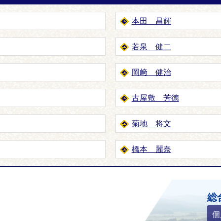
本田 昌輝
若泉 健二
岡﨑 健治
古屋敷 芳徳
菊地 将文
橋本 麗奈
ホームページ
総
個