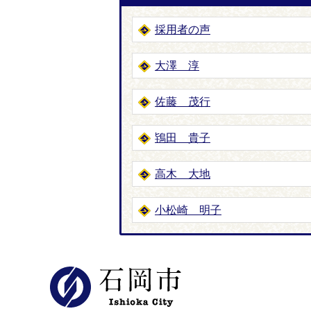
採用者の声
大澤 淳
佐藤 茂行
鴇田 貴子
高木 大地
小松崎 明子
石岡市公式