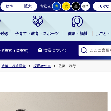
石岡市公式ホームページ
拡大
標準
背景色
青
黄
黒
標準
ふりがな
手続き
子育て・教育・スポーツ
健康・福祉
しごと・
検索について
ド検索（ID検索）
政策・行政運営
採用者の声
佐藤 茂行