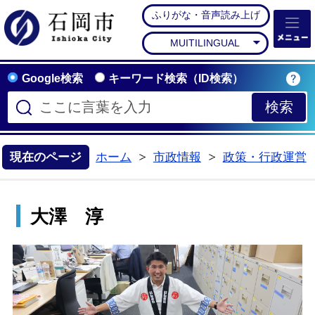
ふりがな・音声読み上げ
石岡市公式ホームペー
MUITILINGUAL
Google検索
キーワード検索（ID検索）
現在のページ
ホーム
市政情報
政策・行政運営
>
>
大澤 淳