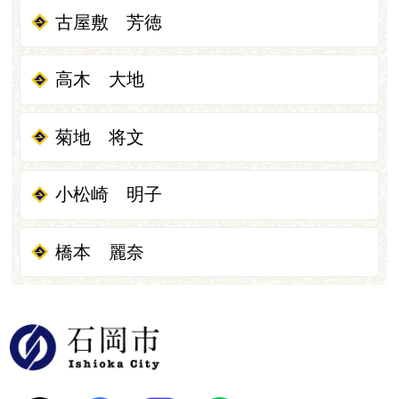
古屋敷 芳徳
高木 大地
菊地 将文
小松崎 明子
橋本 麗奈
石岡市