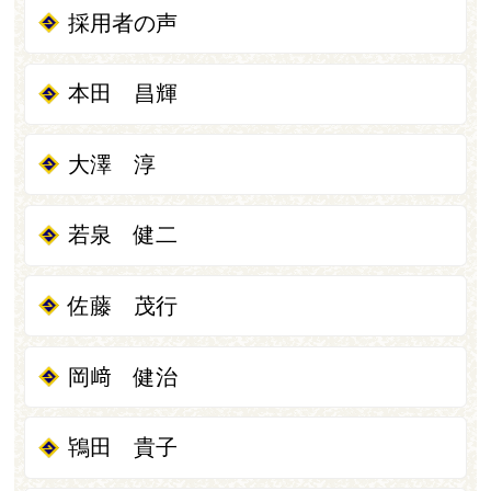
採用者の声
本田 昌輝
大澤 淳
若泉 健二
佐藤 茂行
岡﨑 健治
鴇田 貴子