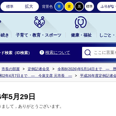
石岡市公式ホームページ
拡大
標準
背景色
青
黄
黒
標準
ふりがな
手続き
子育て・教育・スポーツ
健康・福祉
しごと・
検索について
ド検索（ID検索）
市長の部屋
定例記者会見
令和8(2026)年5月14日まで ―
令和2年4月7日まで ― 今泉文彦 元市長 ―
平成26年度定例記者
年5月29日
きまして，ありがとうございます。