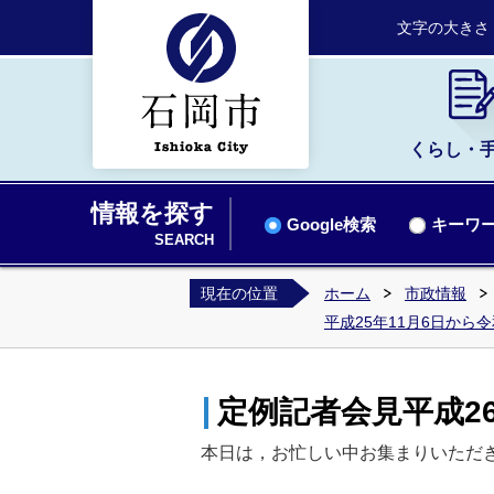
文字の大きさ
くらし・
情報を探す
Google検索
キーワー
SEARCH
現在の位置
ホーム
市政情報
平成25年11月6日から
定例記者会見平成26
本日は，お忙しい中お集まりいただ