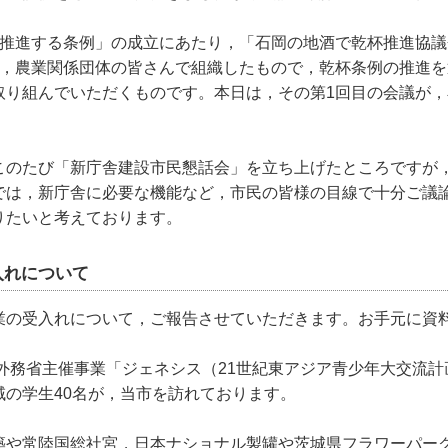
推進する条例」の成立にあたり，「石岡の地酒で乾杯推進協議
係，農業関係団体の皆さんで組織したもので，乾杯条例の推進
取り組んでいただくものです。本日は，その第1回目の会議が，
のたび「新庁舎建設市民懇話会」を立ち上げたところですが，明
では，新庁舎に必要な機能など，市民の皆様の目線で十分ご議
りたいと考えております。
入れについて
の受入れについて，ご報告させていただきます。お手元に資
外務省主催事業「ジェネシス（21世紀東アジア青少年大交流
の学生40名が，当市を訪れております。
や常陸国総社宮，日本ナショナル製罐や茨城県フラワーパー