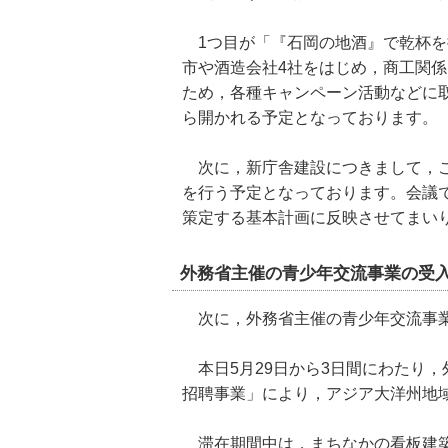
1つ目が「『石岡の地酒』で乾杯を
市や酒造会社4社をはじめ，商工関
ため，各種キャンペーン活動などに
ら開かれる予定となっております。
次に，新庁舎建設につきまして，こ
を行う予定となっております。会議
策定する基本計画に反映させてまい
外務省主催の青少年交流事業の受
次に，外務省主催の青少年交流事業
本日5月29日から3日間にわたり，
招聘事業」により，アジア大洋州地域
滞在期間中は，まちなかの看板建築