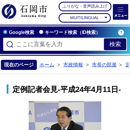
ふりがな・音声読み上げ
石岡市公式ホームペー
MUITILINGUAL
Google検索
キーワード検索（ID検索）
現在のページ
ホーム
市政情報
市長の部屋
>
>
>
定例記者会見-平成24年4月11日-