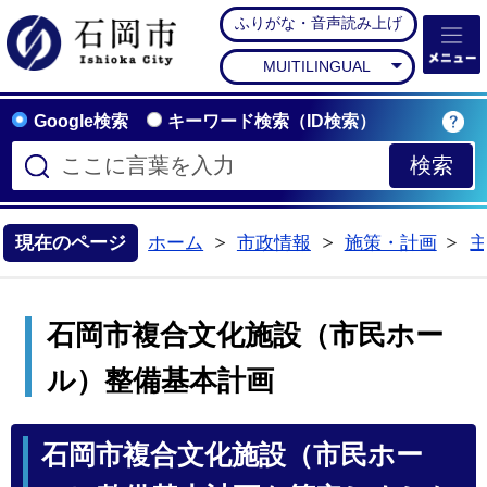
ふりがな・音声読み上げ
石岡市公式ホームペー
MUITILINGUAL
Google検索
キーワード検索（ID検索）
現在のページ
ホーム
市政情報
施策・計画
>
>
>
石岡市複合文化施設（市民ホー
ル）整備基本計画
石岡市複合文化施設（市民ホー