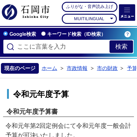
ふりがな・音声読み上げ
石岡市公式ホームペー
MUITILINGUAL
Google検索
キーワード検索（ID検索）
現在のページ
ホーム
市政情報
市の財政
予
>
>
>
令和元年度予算
令和元年度予算書
令和元年第2回定例会にて令和元年度一般会計
予算が可決いたしました。