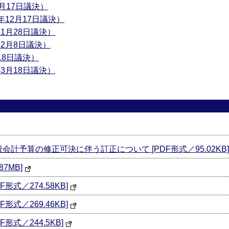
月17日議決）
12月17日議決）
1月28日議決）
2月8日議決）
18日議決）
3月18日議決）
会計予算の修正可決に伴う訂正について [PDF形式／95.02KB]
7MB]
形式／274.58KB]
形式／269.46KB]
形式／244.5KB]