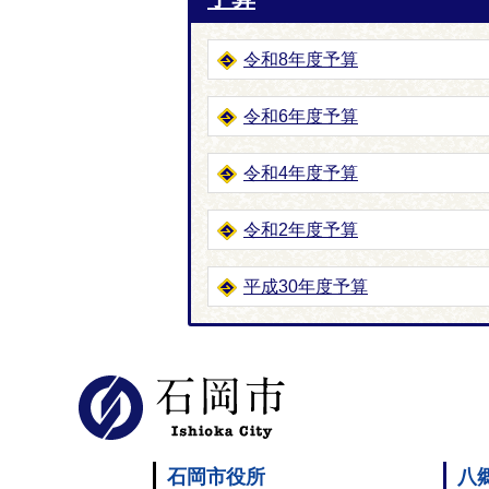
令和8年度予算
令和6年度予算
令和4年度予算
令和2年度予算
平成30年度予算
石岡市公式
石岡市役所
八