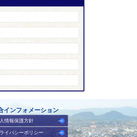
合インフォメーション
人情報保護方針
ライバシーポリシー