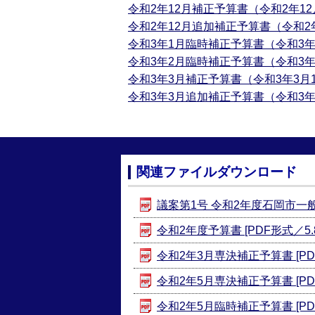
令和2年12月補正予算書（令和2年12
令和2年12月追加補正予算書（令和2年
令和3年1月臨時補正予算書（令和3年
令和3年2月臨時補正予算書（令和3年
令和3年3月補正予算書（令和3年3月
令和3年3月追加補正予算書（令和3年
関連ファイルダウンロード
議案第1号 令和2年度石岡市一般
令和2年度予算書 [PDF形式／5.8
令和2年3月専決補正予算書 [PDF
令和2年5月専決補正予算書 [PDF
令和2年5月臨時補正予算書 [PDF