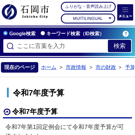
ふりがな・音声読み上げ
石岡市公式ホームペー
MUITILINGUAL
Google検索
キーワード検索（ID検索）
現在のページ
ホーム
市政情報
市の財政
予
>
>
>
令和7年度予算
令和7年度予算
令和7年第1回定例会にて令和7年度予算が可