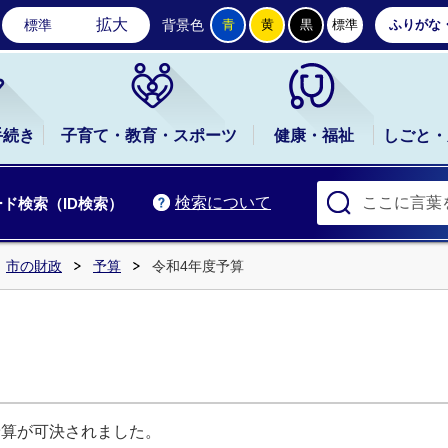
石岡市公式ホームページ
拡大
標準
背景色
青
黄
黒
標準
ふりがな
手続き
子育て・教育・スポーツ
健康・福祉
しごと・
検索について
ド検索（ID検索）
市の財政
予算
令和4年度予算
予算が可決されました。