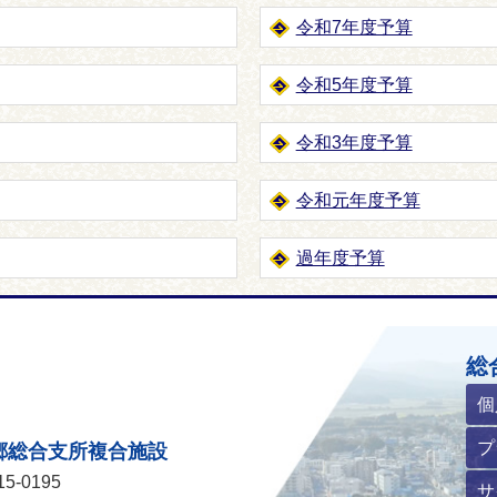
令和7年度予算
令和5年度予算
令和3年度予算
令和元年度予算
過年度予算
ホームページ
総
個
プ
郷総合支所複合施設
5-0195
サ