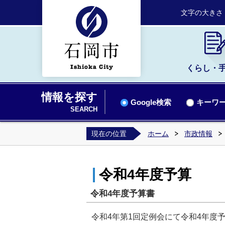
文字の大きさ
くらし・
情報を探す
Google検索
キーワー
SEARCH
現在の位置
ホーム
市政情報
令和4年度予算
令和4年度予算書
令和4年第1回定例会にて令和4年度