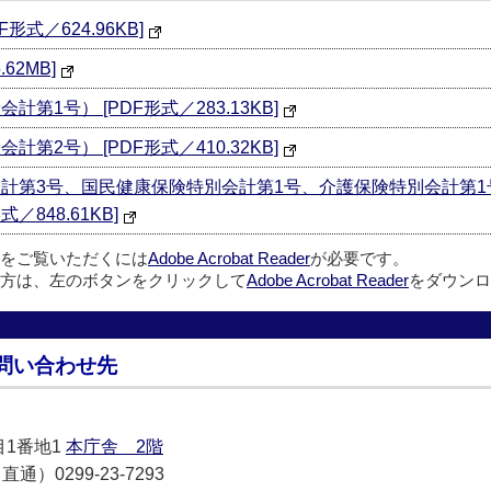
式／624.96KB]
62MB]
第1号） [PDF形式／283.13KB]
第2号） [PDF形式／410.32KB]
会計第3号、国民健康保険特別会計第1号、介護保険特別会計第
／848.61KB]
ルをご覧いただくには
Adobe Acrobat Reader
が必要です。
方は、左のボタンをクリックして
Adobe Acrobat Reader
をダウンロ
問い合わせ先
目1番地1
本庁舎 2階
通）0299-23-7293