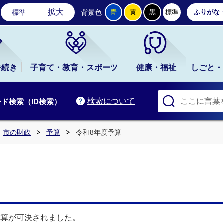
石岡市公式ホームページ
拡大
標準
背景色
青
黄
黒
標準
ふりがな
手続き
子育て・教育・スポーツ
健康・福祉
しごと・
検索について
ド検索（ID検索）
市の財政
予算
令和8年度予算
予算が可決されました。