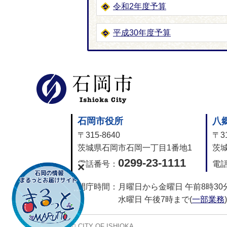
令和2年度予算
平成30年度予算
石岡市公式
石岡市役所
八
〒315-8640
〒31
茨城県石岡市石岡一丁目1番地1
茨城
0299-23-1111
電話番号：
電
開庁時間：
月曜日から金曜日 午前8時30
水曜日 午後7時まで(
一部業務
)
© CITY OF ISHIOKA.