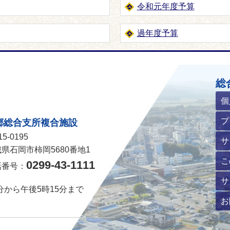
令和元年度予算
過年度予算
ホームページ
総
個
プ
郷総合支所複合施設
5-0195
サ
県石岡市柿岡5680番地1
こ
0299-43-1111
話番号：
サ
分から午後5時15分まで
お