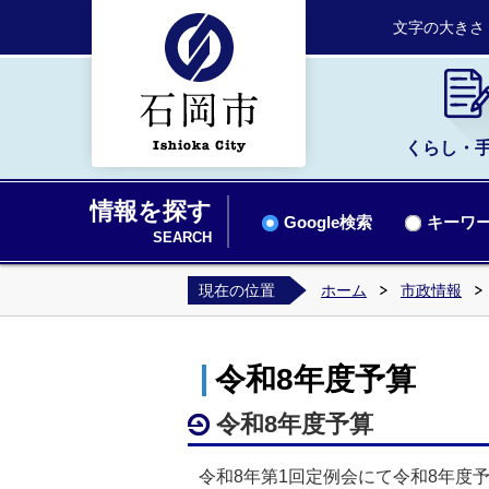
文字の大きさ
くらし・
情報を探す
Google検索
キーワー
SEARCH
現在の位置
ホーム
市政情報
令和8年度予算
令和8年度予算
令和8年第1回定例会にて令和8年度