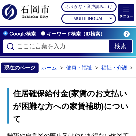
ふりがな・音声読み上げ
石岡市公式ホームペー
MUITILINGUAL
Google検索
キーワード検索（ID検索）
現在のページ
ホーム
健康・福祉
福祉・介護
>
>
住居確保給付金(家賃のお支払い
が困難な方への家賃補助)につい
て
離職や自営業の廃止又はやむを得ない休業等