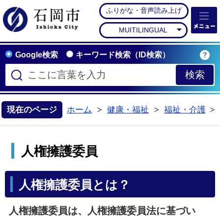
ふりがな・音声読み上げ
石岡市公式ホームペー
MUITILINGUAL
Google検索
キーワード検索（ID検索）
現在のページ
ホーム
健康・福祉
福祉・介護
>
>
人権擁護委員
人権擁護委員とは？
人権擁護委員は、人権擁護委員法に基づい