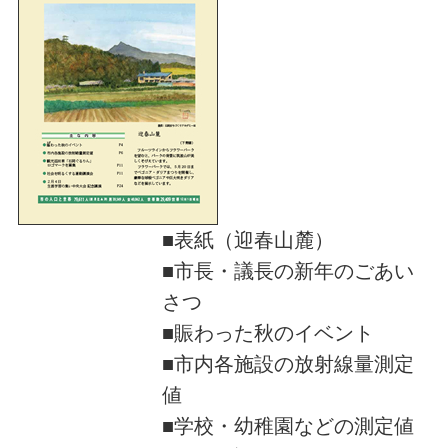
■表紙（迎春山麓）
■市長・議長の新年のごあい
さつ
■賑わった秋のイベント
■市内各施設の放射線量測定
値
■学校・幼稚園などの測定値