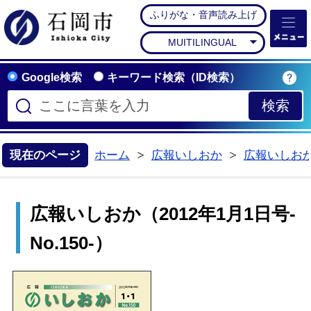
ふりがな・音声読み上げ
石岡市公式ホームペー
MUITILINGUAL
Google検索
キーワード検索（ID検索）
現在のページ
ホーム
広報いしおか
広報いしお
>
>
広報いしおか（2012年1月1日号-
No.150-）