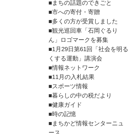
■まちの話題のできごと
■市への寄付・寄贈
■多くの方が受賞しました
■観光巡回車「石岡ぐるり
ん」ロゴマークを募集
■1月29日第61回「社会を明る
くする運動」講演会
■情報ネットワーク
■11月の入札結果
■スポーツ情報
■暮らしの中の税だより
■健康ガイド
■時の記憶
■まちかど情報センターニュ
ース