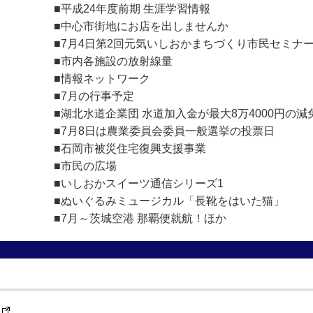
■平成24年度前期 生涯学習情報
■中心市街地にお店を出しませんか
■7月4日第2回元気いしおかまちづくり市民セミナ
■市内各施設の放射線量
■情報ネットワーク
■7月の行事予定
■湖北水道企業団 水道加入金が最大8万4000円の減
■7月8日は農業委員会委員一般選挙の投票日
■石岡市被災住宅復興支援事業
■市民の広場
■いしおかスイーツ通信シリーズ1
■ぬいぐるみミュージカル「長靴をはいた猫」
■7月～茨城空港 那覇便就航！ほか