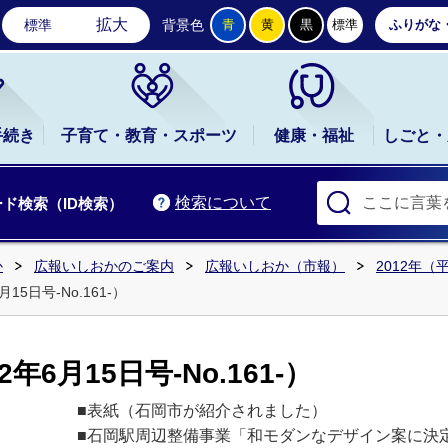
石岡市公式ホームページ
拡大
標準
背景色
青
黄
黒
標準
ふりがな
手続き
子育て・教育・スポーツ
健康・福祉
しごと・
検索について
ド検索（ID検索）
か
広報いしおかのご案内
広報いしおか（市報）
2012年（
15日号-No.161-）
6月15日号-No.161-）
■表紙（石岡市が紹介されました）
■石岡駅周辺整備事業「和モダンなデザイン案に決