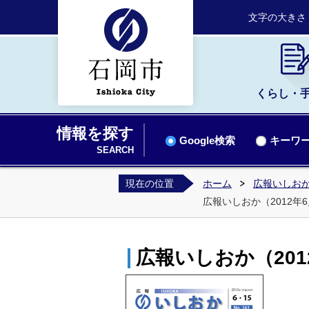
文字の大きさ
くらし・
情報を探す
Google検索
キーワー
SEARCH
現在の位置
ホーム
広報いしお
広報いしおか（2012年6月
広報いしおか（2012年