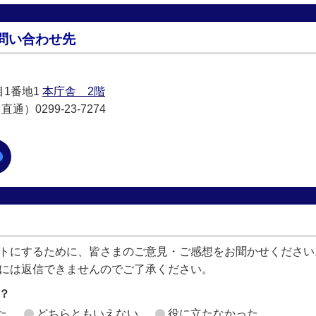
問い合わせ先
目1番地1
本庁舎 2階
通）0299-23-7274
トにするために、皆さまのご意見・ご感想をお聞かせください
には返信できませんのでご了承ください。
？
た
どちらともいえない
役に立たなかった