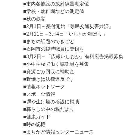
■市内各施設の放射線量測定値
■学校・幼稚園などの測定値
■秋の叙勲
■2月1日～受付開始「県民交通災害共済」
■2月11日～3月4日「いしおか雛巡り」
■まちの話題のできごと
■石岡市の臨時職員に登録を
■3月2日～「広報いしおか」有料広告掲載募集
■小中学校で働く嘱託員を募集
■資源ごみ回収に補助金
■野焼きは法律違反です
■情報ネットワーク
■スポーツ情報
■塀や生け垣の移設に補助
■暮らしの中の税だより
■健康ガイド
■時の記憶
■まちかど情報センターニュース