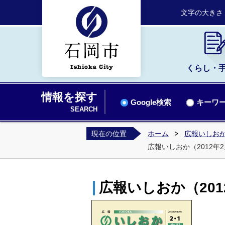
文字の大きさ
くらし・
情報を探す
Google検索
キーワー
SEARCH
現在の位置
ホーム
広報いしお
広報いしおか（2012年2月
広報いしおか（2012