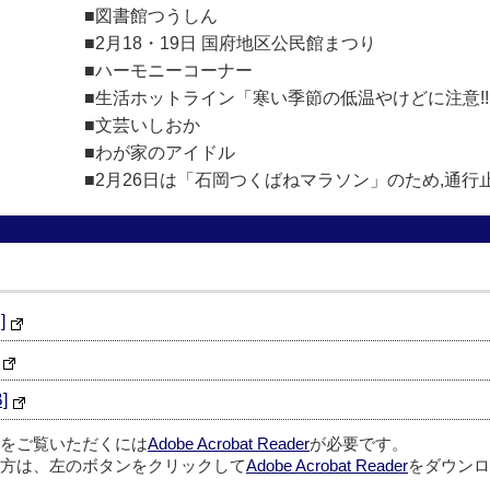
■図書館つうしん
■2月18・19日 国府地区公民館まつり
■ハーモニーコーナー
■生活ホットライン「寒い季節の低温やけどに注意!
■文芸いしおか
■わが家のアイドル
■2月26日は「石岡つくばねマラソン」のため,通
]
]
ルをご覧いただくには
Adobe Acrobat Reader
が必要です。
方は、左のボタンをクリックして
Adobe Acrobat Reader
をダウンロ