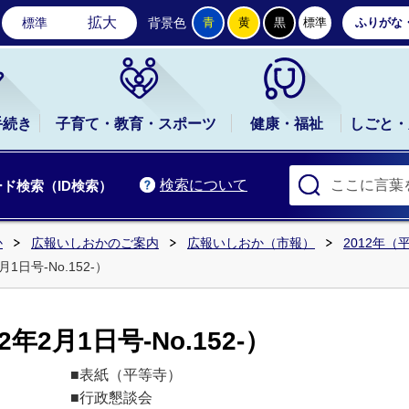
石岡市公式ホームページ
拡大
標準
背景色
青
黄
黒
標準
ふりがな
手続き
子育て・教育・スポーツ
健康・福祉
しごと・
検索について
ド検索（ID検索）
か
広報いしおかのご案内
広報いしおか（市報）
2012年（
1日号-No.152-）
年2月1日号-No.152-）
■表紙（平等寺）
■行政懇談会