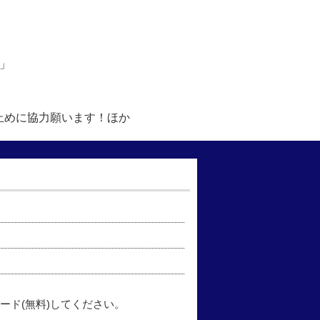
!」
行止めに協力願います！ほか
ード(無料)してください。