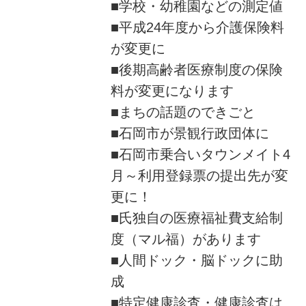
■学校・幼稚園などの測定値
■平成24年度から介護保険料
が変更に
■後期高齢者医療制度の保険
料が変更になります
■まちの話題のできごと
■石岡市が景観行政団体に
■石岡市乗合いタウンメイト4
月～利用登録票の提出先が変
更に！
■氏独自の医療福祉費支給制
度（マル福）があります
■人間ドック・脳ドックに助
成
■特定健康診査・健康診査は