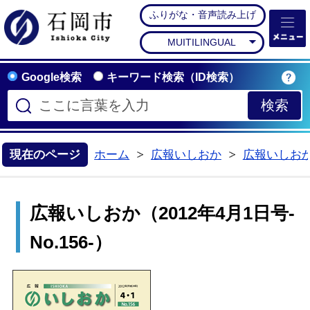
ふりがな・音声読み上げ
石岡市公式ホームペー
MUITILINGUAL
Google検索
キーワード検索（ID検索）
現在のページ
ホーム
広報いしおか
広報いしお
>
>
広報いしおか（2012年4月1日号-
No.156-）