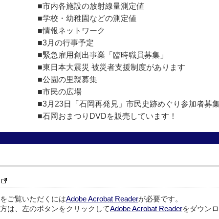
■市内各施設の放射線量測定値
■学校・幼稚園などの測定値
■情報ネットワーク
■3月の行事予定
■緊急雇用創出事業「臨時職員募集」
■東日本大震災 被災者支援制度があります
■公園の里親募集
■市民の広場
■3月23日「石岡再発見」市民史跡めぐり参加者募
■石岡おまつりDVDを販売しています！
ルをご覧いただくには
Adobe Acrobat Reader
が必要です。
方は、左のボタンをクリックして
Adobe Acrobat Reader
をダウンロ