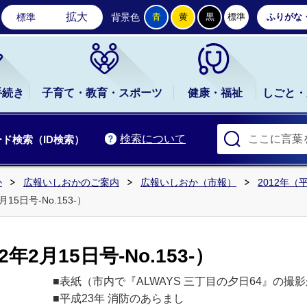
石岡市公式ホームページ
拡大
標準
背景色
青
黄
黒
標準
ふりがな
手続き
子育て・教育・スポーツ
健康・福祉
しごと・
検索について
ド検索（ID検索）
か
広報いしおかのご案内
広報いしおか（市報）
2012年（
15日号-No.153-）
2月15日号-No.153-）
■表紙（市内で『ALWAYS 三丁目の夕日64』の撮
■平成23年 消防のあらまし