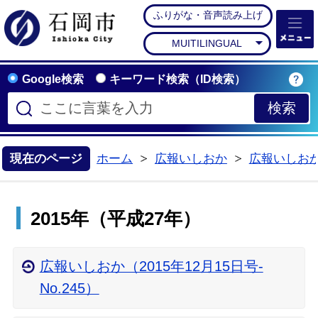
ふりがな・音声読み上げ
石岡市公式ホームペー
MUITILINGUAL
Google検索
キーワード検索（ID検索）
現在のページ
ホーム
広報いしおか
広報いしお
>
>
2015年（平成27年）
広報いしおか（2015年12月15日号-
No.245）