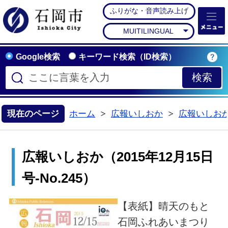
ふりがな・音声読み上げ
石岡市公式ホームペー
MUITILINGUAL
Google検索
キーワード検索（ID検索）
現在のページ
ホーム
広報いしおか
広報いしお
>
>
広報いしおか（2015年12月15日
号-No.245）
【表紙】晴天のもと
石岡ふれあいまつり