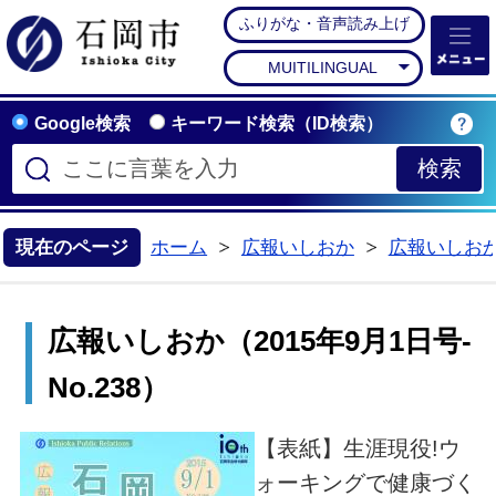
ふりがな・音声読み上げ
石岡市公式ホームペー
MUITILINGUAL
Google検索
キーワード検索（ID検索）
現在のページ
ホーム
広報いしおか
広報いしお
>
>
広報いしおか（2015年9月1日号-
No.238）
【表紙】生涯現役!ウ
ォーキングで健康づく