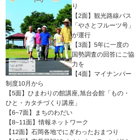
り
【2面】観光路線バス
「やさとフルーツ号」
が運行
【3面】5年に一度の
国勢調査の回答にご協
力を
【4面】マイナンバー
制度10月から
【5面】ひまわりの館講座,旭台会館「もの・
ひと・カタチづくり講座」
【6~7面】まちのわだい
【8~11面】情報ネットワーク
【12面】石岡各地でにぎわったおまつり