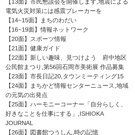
【13面】市民懇談会を開催します,地震による
電気火災対策には感震ブレーカーを
【14~15面】まちのわだい
【16~19面】情報ネットワーク
【20面】スポーツ情報
【21面】健康ガイド
【22面】新しい趣味、見つけよう 府中地区
公民館まつり,第56回石岡市美術展 作品募集
【23面】市長日記20,タウンミーティング15
【24面】まちかど情報センターニュース,地域
の元気の出発点
【25面】ハーモニーコーナー「自分らしく、
好きなことを仕事にする」,ISHIOKA
JOURNAL
【26面】図書館つうしん,時の記憶