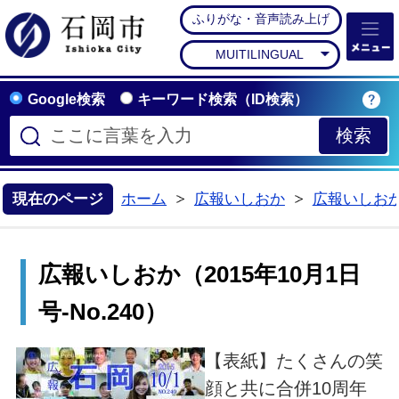
ふりがな・音声読み上げ
石岡市公式ホームペー
MUITILINGUAL
Google検索
キーワード検索（ID検索）
現在のページ
ホーム
広報いしおか
広報いしお
>
>
広報いしおか（2015年10月1日
号-No.240）
【表紙】たくさんの笑
顔と共に合併10周年