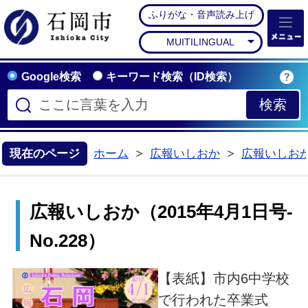
ふりがな・音声読み上げ
石岡市公式ホームペー
MUITILINGUAL
Google検索
キーワード検索（ID検索）
現在のページ
ホーム
広報いしおか
広報いしお
>
>
広報いしおか（2015年4月1日号-
No.228）
【表紙】市内6中学校
で行われた卒業式