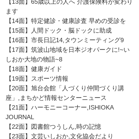
【13面】65歳以上の人へ 介護保険料が変わり
ます
【14面】特定健診・健康診査 早めの受診を
【15面】人間ドック・脳ドックに助成
【16面】市長日記14,タウンミーティング9
【17面】筑波山地域を日本ジオパークに!~い
しおか大地の物語~8
【18面】健康ガイド
【19面】スポーツ情報
【20面】旭台会館「人づくり仲間づくり講
座」,まちかど情報センターニュース
【21面】ハーモニーコーナー,ISHIOKA
JOURNAL
【22面】図書館つうしん,時の記憶
【23面】文芸いしおか,文化協会だより