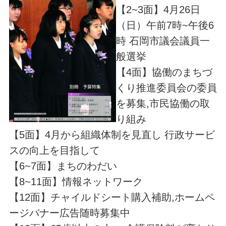
【2~3面】4月26日
（日）午前7時~午後6
時 石岡市議会議員一
般選挙
【4面】協働のまちづ
くり推進委員会の委員
を募集,市民協働の取
り組み
【5面】4月から組織体制を見直し 行政サービ
スの向上を目指して
【6~7面】まちのわだい
【8~11面】情報ネットワーク
【12面】チャイルドシート購入補助,ホームペ
ージバナー広告随時募集中